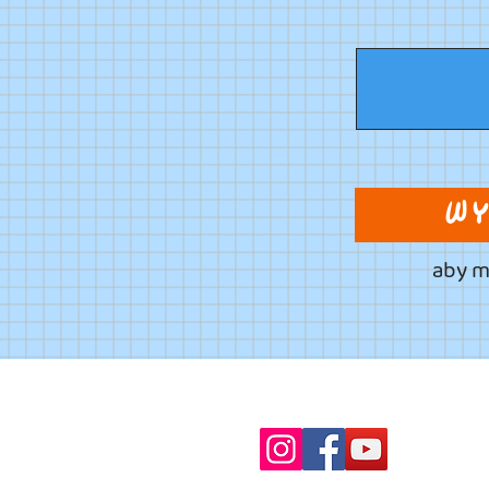
WY
aby m