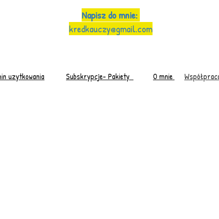
Napisz do mnie:
kredkauczy@gmail.com
in uzytkowania
Subskrypcje- Pakiety
O mnie
Współprac