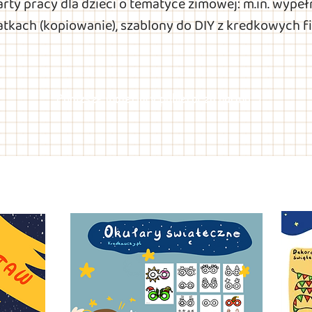
rty pracy dla dzieci o tematyce zimowej: m.in. wype
tkach (kopiowanie), szablony do DIY z kredkowych f
Poniższe materiały pobieraj za darmo :)