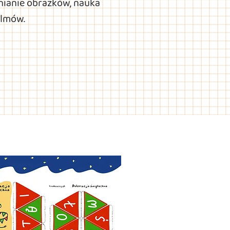
łnianie obrazków, nauka
ilmów.