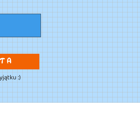
NTA
jątku :)