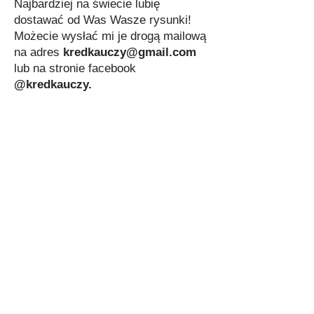
Najbardziej na świecie lubię
dostawać od Was Wasze rysunki!
Możecie wysłać mi je drogą mailową
na adres
kredkauczy@gmail.com
lub na stronie facebook
@kredkauczy.
Wasze prace znajdą się tutaj, w
oficjalnej galerii kredki, na
honorowym miejscu.
Dodatkowo znajdziecie swoje dzieła
na facebooku!
©2026 by Kredka uczy
All rights Reserved/Wszelkie prawa
zastrzeżone