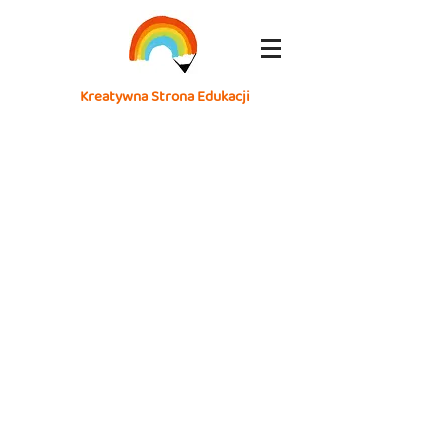
Kreatywna Strona Edukacji
Elf sw.Mikolaja
Balwanek w skarpecie
Dziekuejmy
Cudny
za
obrazek
przeslanie
Balwanka
tego
w
pieknego
Skarpecie
obrazka
Swiatecznej!
swiatecznego!
Dziekuje!
<3